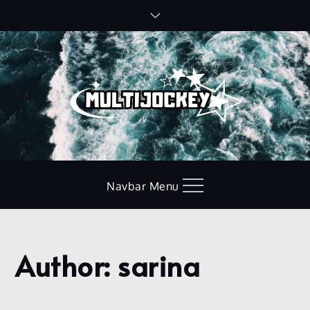
Skip
to
content
Navbar Menu
Author:
sarina
Home
sarina
Page
2