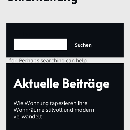
Nothing Found
Suchen
Suchen
It seems we can’t find what you’re looking
for. Perhaps searching can help.
Aktuelle Beiträge
Searc
Search
for:
Wie Wohnung tapezieren Ihre
Wohnräume stilvoll und modern
verwandelt